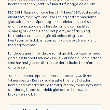
landsted eller en yacht? Nå kan du få begge deler i én!
I 2016 fikk flaggskipmodellen vår, Viknes 1080, et skikkelig
ansiktsløft, med nytt vindusdesign og et stort panorama
glasstak som kan åpnes og lukkes elektronisk. Disse
endringene gjorde et allerede romslig styrhus til et
skikkelig blikkfang. Her er det plenty av både lys og
boltreplass, uten at det går på bekostning av den
kvaliteten og holdbarheten som kundene våre er kjent
med og forventer.
I underetasjen finner du tre romslige dobbel-kabiner med
god plass til opptil seks voksne, slik at både du og gjestene
dine har muligheten til å trekke dere tilbake i komfortable
omgivelser.
1080 Panorama representerer det beste av 30 år med
Viknes-design: De vakre, klassiske linjene på utsiden
kombineres med friskt og romslig interiør, mens styrhusets
sidedør og brede sidedekk gjør dette til en svært
brukervennlig båt.