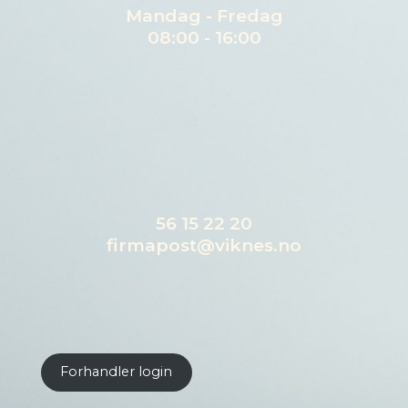
Mandag - Fredag
08:00 - 16:00
56 15 22 20
firmapost@viknes.no
Forhandler login