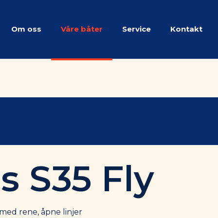
Om oss
Våre båter
Service
Kontakt
s S35 Fly
, med rene, åpne linjer